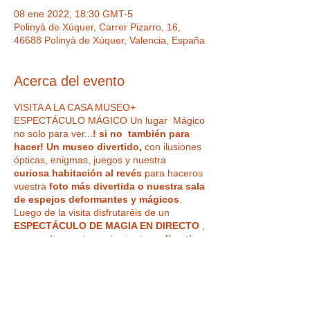
08 ene 2022, 18:30 GMT-5
Polinyà de Xúquer, Carrer Pizarro, 16,
46688 Polinyà de Xúquer, Valencia, España
Acerca del evento
VISITA A LA CASA MUSEO+
ESPECTÁCULO MÁGICO Un lugar Mágico
no solo para ver...
! si no también para
hacer! Un museo divertido,
con ilusiones
ópticas, enigmas, juegos y nuestra
curiosa habitación al revés
para haceros
vuestra
foto más divertida o nuestra sala
de espejos deformantes y mágicos
.
Luego de la visita disfrutaréis de un
ESPECTÁCULO DE MAGIA EN DIRECTO
,
en uno de nuestros microteatros,
divertivo
e impactante, para todos los públicos
,
de la mano de ilusionistas reconocidos, con
Tickets
magia del más alto nivel profesional.
¿Vas a creer lo que ven tus ojos?