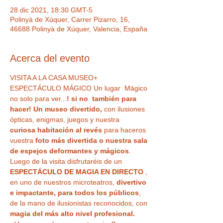
28 dic 2021, 18:30 GMT-5
Polinyà de Xúquer, Carrer Pizarro, 16,
46688 Polinyà de Xúquer, Valencia, España
Acerca del evento
VISITA A LA CASA MUSEO+ 
ESPECTÁCULO MÁGICO Un lugar  Mágico 
no solo para ver...
! si no  también para 
hacer! Un museo divertido,
 con ilusiones 
ópticas, enigmas, juegos y nuestra
curiosa habitación al revés
 para haceros 
vuestra 
foto más divertida o nuestra sala 
de espejos deformantes y mágicos
. 
Luego de la visita disfrutaréis de un 
ESPECTÁCULO DE MAGIA EN DIRECTO
 , 
en uno de nuestros microteatros, 
divertivo 
e impactante, para todos los públicos
, 
de la mano de ilusionistas reconocidos, con 
magia del más alto nivel profesional. 