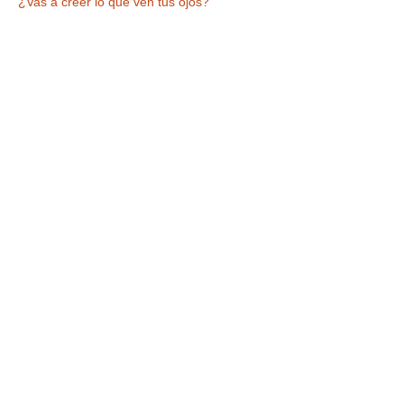
¿Vas a creer lo que ven tus ojos?
Tickets
Entradas agotadas
Tipo de entrada
VISITA +ESPECTÁCULO
Leer más
Precio
9,90 €
IVA incluido
Este evento está agotado