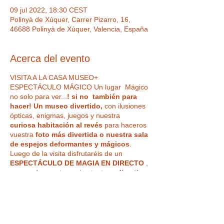
09 jul 2022, 18:30 CEST
Polinyà de Xúquer, Carrer Pizarro, 16,
46688 Polinyà de Xúquer, Valencia, España
Acerca del evento
VISITA A LA CASA MUSEO+
ESPECTÁCULO MÁGICO Un lugar Mágico
no solo para ver...
! si no también para
hacer! Un museo divertido,
con ilusiones
ópticas, enigmas, juegos y nuestra
curiosa habitación al revés
para haceros
vuestra
foto más divertida o nuestra sala
de espejos deformantes y mágicos
.
Luego de la visita disfrutaréis de un
ESPECTÁCULO DE MAGIA EN DIRECTO
,
en uno de nuestros microteatros,
divertivo
e impactante, para todos los públicos
,
de la mano de ilusionistas reconocidos, con
Tickets
magia del más alto nivel profesional.
¿Vas a creer lo que ven tus ojos?