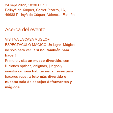
24 sept 2022, 18:30 CEST
Polinyà de Xúquer, Carrer Pizarro, 16,
46688 Polinyà de Xúquer, Valencia, España
Acerca del evento
VISITA A LA CASA MUSEO+ 
ESPECTÁCULO MÁGICO Un lugar  Mágico 
no solo para ver...
! si no  también para 
hacer! 
Primero
visita 
un museo divertido,
 con 
ilusiones ópticas, enigmas, juegos y 
nuestra
 curiosa habitación al revés
 para 
haceros vuestra 
foto más divertida o 
nuestra sala de espejos deformantes y 
mágicos
. 
Luego de la visita disfrutaréis de un 
ESPECTÁCULO DE MAGIA EN DIRECTO
 , 
en uno de nuestros microteatros, 
divertivo 
e impactante, para todos los públicos
, 