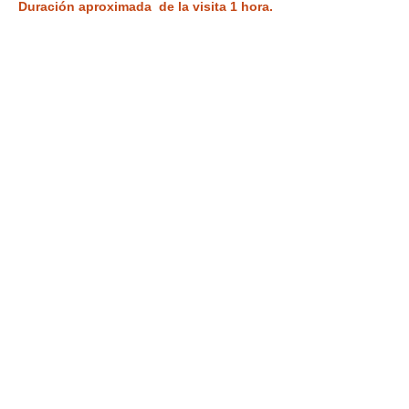
Duración aproximada  de la visita 1 hora.
Tickets
Entradas agotadas
Tipo de entrada
SOLO VISITA A LA CASA
MÁGICA.
Leer más
Precio
2,00 €
IVA incluido
Este evento está agotado