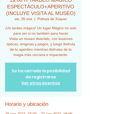
19:00 H TARDEO MÁGICO
ESPECTÁCULO+APERITIVO
(INCLUYE VISITA AL MUSEO)
vie, 26 ene
  |  
Polinyà de Xúquer
¡Un tardeo mágico! Un lugar Mágico no solo
para ver si no también para hacer
Visita un museo divertido, con ilusiones
ópticas, enigmas y juegos, y luego disfruta
de tu aperitivo mientras disfrutas de la
magia más cercana e impactante.
Se ha cerrado la posibilidad
de registrarse
Ver otros eventos
Horario y ubicación
26 ene 2024, 19:00 – 27 ene 2024, 19:00