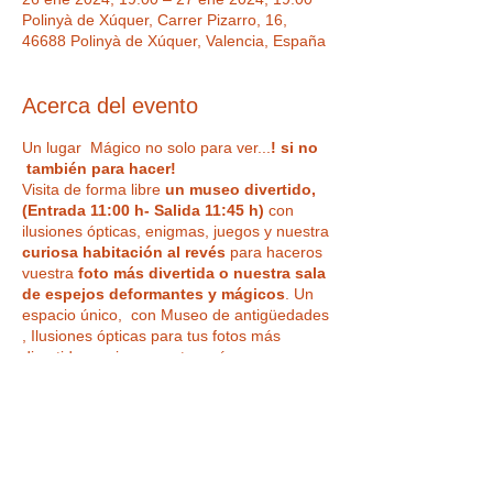
Polinyà de Xúquer, Carrer Pizarro, 16,
46688 Polinyà de Xúquer, Valencia, España
Acerca del evento
Un lugar Mágico no solo para ver...
! si no
también para hacer!
Visita de forma libre
un museo divertido,
(Entrada 11:00 h- Salida 11:45 h)
con
ilusiones ópticas, enigmas, juegos y nuestra
curiosa habitación al revés
para haceros
vuestra
foto más divertida o nuestra sala
de espejos deformantes y mágicos
. Un
espacio único, con Museo de antigüedades
, Ilusiones ópticas para tus fotos más
divertidas, enigmas, retos y áreas
interactivas y de juego. Visita sin
espectáculo. Si lo que desea es la actividad
Tickets
combinada Visita+Espectáculo, reserve en
nuestra otra sesión de las 12:00 h.
Venta finalizada
Duración de la visita 45 minutos