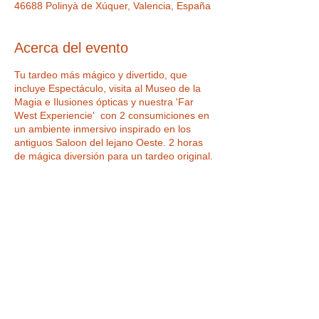
46688 Polinyà de Xúquer, Valencia, España
Acerca del evento
Tu tardeo más mágico y divertido, que
incluye Espectáculo, visita al Museo de la
Magia e Ilusiones ópticas y nuestra 'Far
West Experiencie' con 2 consumiciones en
un ambiente inmersivo inspirado en los
antiguos Saloon del lejano Oeste. 2 horas
de mágica diversión para un tardeo original.
Tickets
Venta finalizada
Tipo de entrada
FAR WEST EXPERIENCE
Leer más