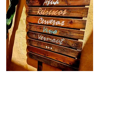
Entra en el 
Saloon Maverick
, un escenario 
que parece sacado de una película del 
Oeste, para vivir una experiencia única 
donde el sabor y la ilusión se encuentran.
Durante la velada, 
degustarás un Vermú 
artesano 
lleno de carácter y matices,  que 