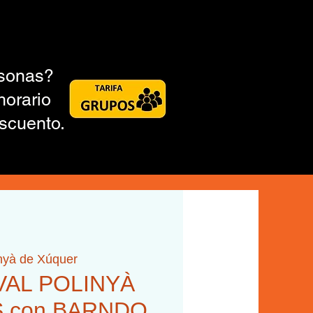
rsonas?
horario
scuento.
nyà de Xúquer
IVAL POLINYÀ
S con BARNDO