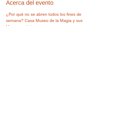
Acerca del evento
¿Por qué no se abren todos los fines de 
semana? Casa Museo de la Magia y sus 
Magos participan en numerosos 
Congresos, Festivales, Conferencias a y 
otras actividades a lo largo del año para 
actualizarse y ofrecer siempre la mejor 
magia a los visitantes que a veces 
coinciden con los días de apertura del 
Museo. También algunos fines de semana 
cerramos por descanso del personal. !Pero 
siempre habrá una fecha próxima a la que 
asistir! Consulta el resto de nuestra 
programación.
Compartir este evento