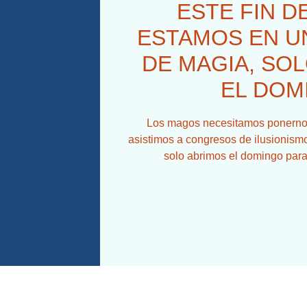
ESTE FIN D
ESTAMOS EN 
DE MAGIA, SOL
EL DOM
Los magos necesitamos ponernos
asistimos a congresos de ilusionismo
solo abrimos el domingo para