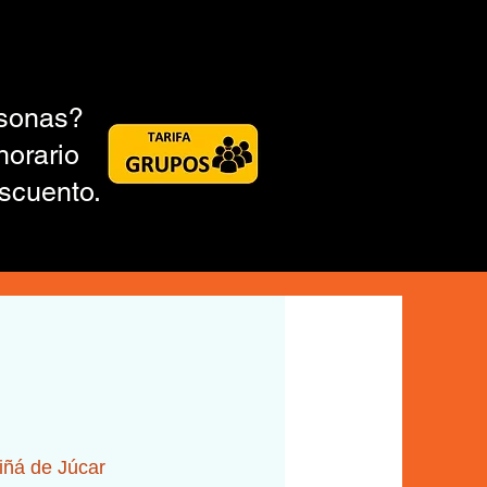
rsonas?
horario
scuento.
iñá de Júcar