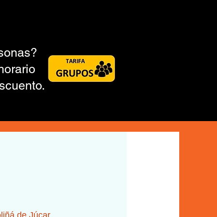
rsonas?
horario
scuento.
liñá de Júcar