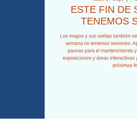
ESTE FIN DE
TENEMOS 
Los magos y sus varitas también ne
semana no tenemos sesiones. A
pausas para el mantenimiento y
exposiciones y áreas interactivas
próximas f