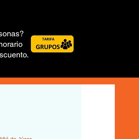
rsonas?
horario
scuento.