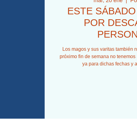
mar, 20 ene
  |  
Po
ESTE SÁBAD
POR DESC
PERSONA
Los magos y sus varitas también n
próximo fin de semana no tenemos 
ya para dichas fechas y 