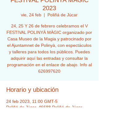
FESTIVAL POLINYA MÀGIC
2023
vie, 24 feb
  |  
Poliñá de Júcar
24, 25 Y 26 de febrero celebramos el V
FESTIVAL POLINYÀ MÀGIC organizado por
Casa Museo de la Magia y patrocinado por
el Ajuntamnet de Polinyà, con espectáculos
y talleres para todos los públicos. Puedes
adquirir aquí las entradas y consultar la
programación en el enlace de abajo. Info al
626997620
Horario y ubicación
24 feb 2023, 11:00 GMT-5
Poliñá de Júcar, 46688 Poliñá de Júcar,
Valencia, España
Acerca del evento