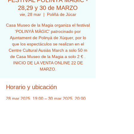
FESTIVAL POLINYÀ MÀGIC -
28,29 y 30 de MARZO
vie, 28 mar
  |  
Poliñá de Júcar
Casa Museo de la Magia organiza el festival
'POLINYÀ MÀGIC' patrocinado por
Ajuntament de Polinyà de Xúquer, por lo
que los espectáculos se realizan en el
Centre Cultural Ausiàs March a solo 50 m
de Casa Museo de la Magia a solo 2 € .
INICIO DE LA VENTA ONLINE 22 DE
MARZO.
Horario y ubicación
28 mar 2025, 19:00 – 30 mar 2025, 20:00
Poliñá de Júcar, 46688 Poliñá de Júcar,
Valencia, España
Acerca del evento