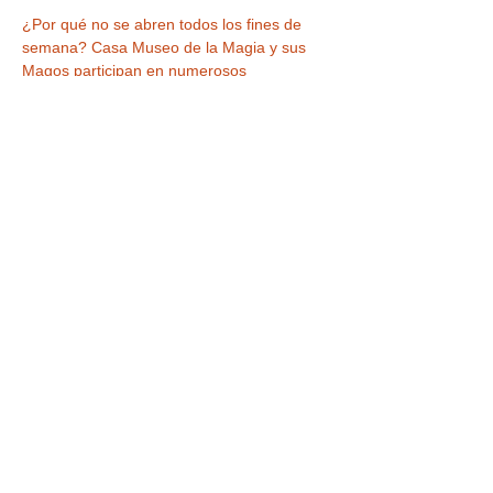
¿Por qué no se abren todos los fines de 
semana? Casa Museo de la Magia y sus 
Magos participan en numerosos 
Congresos, Festivales, Conferencias a y 
otras actividades a lo largo del año para 
actualizarse y ofrecer siempre la mejor 
magia a los visitantes que a veces 
coinciden con los días de apertura del 
Museo. También algunos fines de semana 
cerramos por descanso del personal. !Pero 
siempre habrá una fecha próxima a la que 
asistir! Consulta el resto de nuestra 
programación.
Compartir este evento