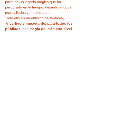
parte de un legado mágico que ha 
perdurado en el tiempo, dejando a todos 
maravillados y emocionados.
Todo ello en un entorno de fantasía, 
divertivo e impactante, para todos los 
públicos
, con 
magia del más alto nivel 
profesional en acogedoras Salas 
Microteatro 
¿Vas a creer lo que ven tus 
ojos?
Tu entrada también te da acceso a la
VISITA a la CASA MÁGICA ,
 con museo, 
ilusiones ópticas, enigmas, juegos y 
nuestra
 curiosa habitación al revés
 para 
haceros vuestra 
foto más divertida o 
nuestra sala de…
LEER MÁS >
Tickets