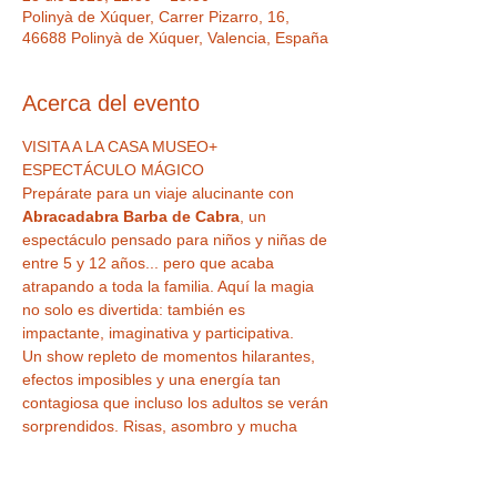
Polinyà de Xúquer, Carrer Pizarro, 16,
46688 Polinyà de Xúquer, Valencia, España
Acerca del evento
VISITA A LA CASA MUSEO+ 
ESPECTÁCULO MÁGICO 
Prepárate para un viaje alucinante con 
Abracadabra Barba de Cabra
, un 
espectáculo pensado para niños y niñas de 
entre 5 y 12 años... pero que acaba 
atrapando a toda la familia. Aquí la magia 
no solo es divertida: también es 
impactante, imaginativa y participativa.
Un show repleto de momentos hilarantes, 
efectos imposibles y una energía tan 
contagiosa que incluso los adultos se verán 
sorprendidos. Risas, asombro y mucha 
magia se combinan para crear una 
experiencia única que deja huella en 
pequeños y mayores por igual.