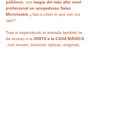
públicos
, con 
magia del más alto nivel 
profesional en acogedoras Salas 
Microteatro 
¿Vas a creer lo que ven tus 
ojos?
Tras el espectáculo tu entrada también te 
da acceso a la
 VISITA a la CASA MÁGICA 
,
 con museo, ilusiones ópticas, enigmas, 
juegos y nuestra
 curiosa habitación al 
revés
 para haceros vuestra 
foto más 
divertida o nuestra sala de espejos 
deformantes y mágicos
.
IMPORTANTE : Hora de acceso a la 
actividad 11:30 h. 
Los horarios de 
terminación son aproximados y 
pueden…
LEER MÁS >