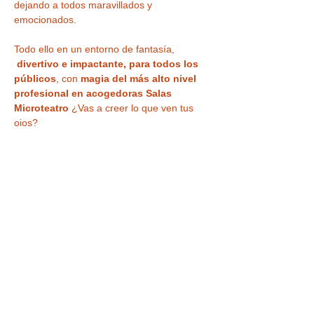
dejando a todos maravillados y 
emocionados.
Todo ello en un entorno de fantasía, 
divertivo e impactante, para todos los 
públicos
, con 
magia del más alto nivel 
profesional en acogedoras Salas 
Microteatro 
¿Vas a creer lo que ven tus 
ojos?
Tras el espectáculo tu entrada también te 
da acceso a la
 VISITA a la CASA MÁGICA 
,
 con museo, ilusiones ópticas, enigmas, 
juegos y nuestra
 curiosa habitación al 
revés
 para haceros vuestra 
foto más 
divertida o nuestra sala de espejos 
deformantes y mágicos
.
IMPORTANTE : Hora…
LEER MÁS >