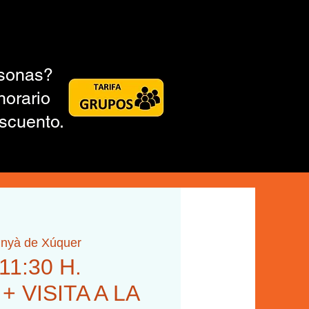
rsonas?
horario
scuento.
inyà de Xúquer
 11:30 H.
 VISITA A LA