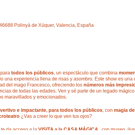
, 46688 Polinyà de Xúquer, Valencia, España
 para
todos los públicos
, un espectáculo que combina
momen
do una experiencia llena de risas y asombro. Este show es una
dad del mago Francesco, ofreciendo los
números más impresio
cias de todas las edades. Ven y sé parte de un legado mágico
os maravillados y emocionados.
ivertivo e impactante, para todos los públicos
, con
magia del
croteatro
¿Vas a creer lo que ven tus ojos?
 te da acceso a la
VISITA a la CASA MÁGICA ,
con museo, ilus