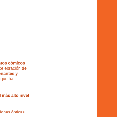
tos cómicos
 celebración
de
nantes y
 que ha
 más alto nivel
iones ópticas,