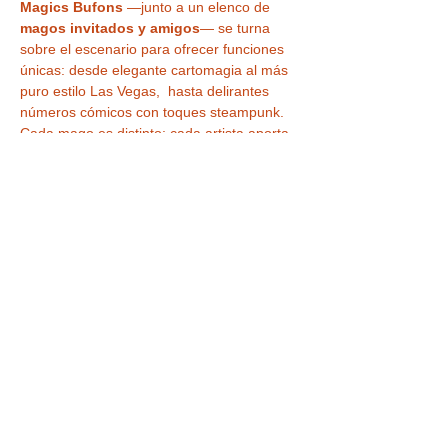
Magics Bufons
 —junto a un elenco de 
magos invitados y amigos
— se turna 
sobre el escenario para ofrecer funciones 
únicas: desde elegante cartomagia al más 
puro estilo Las Vegas,  hasta delirantes 
números cómicos con toques steampunk. 
Cada mago es distinto; cada artista aporta 
su sello personal para que repitas y 
siempre descubras algo nuevo. 
¿Por qué no puedes 
perdértelo?
Familiar y apto para todas las 
edades
: diversión garantizada tanto 
para niños como para adultos.
LEER MÁS >
Tickets