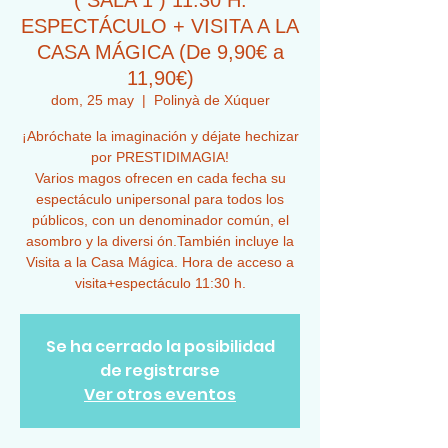
( SALA 1 ) 11:30 H.
ESPECTÁCULO + VISITA A LA
CASA MÁGICA (De 9,90€ a
11,90€)
dom, 25 may
  |  
Polinyà de Xúquer
¡Abróchate la imaginación y déjate hechizar
por PRESTIDIMAGIA!
Varios magos ofrecen en cada fecha su
espectáculo unipersonal para todos los
públicos, con un denominador común, el
asombro y la diversi ón.También incluye la
Visita a la Casa Mágica. Hora de acceso a
visita+espectáculo 11:30 h.
Se ha cerrado la posibilidad
de registrarse
Ver otros eventos