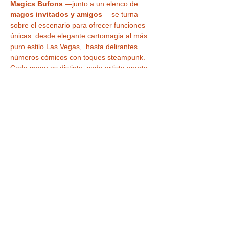
Magics Bufons
 —junto a un elenco de 
magos invitados y amigos
— se turna 
sobre el escenario para ofrecer funciones 
únicas: desde elegante cartomagia al más 
puro estilo Las Vegas,  hasta delirantes 
números cómicos con toques steampunk. 
Cada mago es distinto; cada artista aporta 
su sello personal para que repitas y 
siempre descubras algo nuevo. 
¿Por qué no puedes 
perdértelo?
Familiar y apto para todas las 
edades
: diversión garantizada tanto 
para niños como para adultos.
LEER MÁS >
Tickets