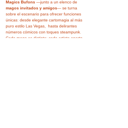
Magics Bufons
 —junto a un elenco de 
magos invitados y amigos
— se turna 
sobre el escenario para ofrecer funciones 
únicas: desde elegante cartomagia al más 
puro estilo Las Vegas,  hasta delirantes 
números cómicos con toques steampunk. 
Cada mago es distinto; cada artista aporta 
su sello personal para que repitas y 
siempre descubras algo nuevo. 
¿Por qué no puedes 
perdértelo?
Familiar y apto para todas las 
edades
: diversión garantizada tanto 
para niños como para adultos.
LEER MÁS >
Tickets