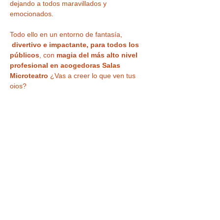
dejando a todos maravillados y 
emocionados.
Todo ello en un entorno de fantasía, 
divertivo e impactante, para todos los 
públicos
, con 
magia del más alto nivel 
profesional en acogedoras Salas 
Microteatro 
¿Vas a creer lo que ven tus 
ojos?
También incluye
 VISITA a la CASA 
MÁGICA ,
 con museo, ilusiones ópticas, 
enigmas, juegos y nuestra
 curiosa 
habitación al revés
 para haceros vuestra 
foto más divertida o nuestra sala de 
espejos deformantes y mágicos
.
IMPORTANTE : Hora de…
LEER MÁS >