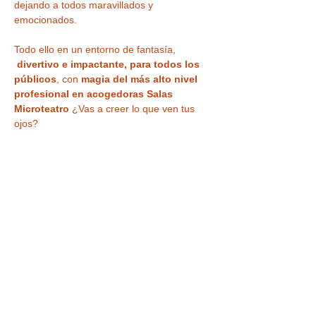
dejando a todos maravillados y 
emocionados.
Todo ello en un entorno de fantasía, 
divertivo e impactante, para todos los 
públicos
, con 
magia del más alto nivel 
profesional en acogedoras Salas 
Microteatro 
¿Vas a creer lo que ven tus 
ojos?
También incluye
 VISITA a la CASA 
MÁGICA ,
 con museo, ilusiones ópticas, 
enigmas, juegos y nuestra
 curiosa 
habitación al revés
 para haceros vuestra 
foto más divertida o nuestra sala de 
espejos deformantes y mágicos
.
IMPORTANTE : Hora de acceso a la 
actividad 11:30 h. primero realizaremos…
LEER MÁS >