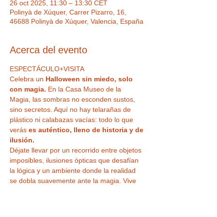
26 oct 2025, 11:30 – 13:30 CET
Polinyà de Xúquer, Carrer Pizarro, 16,
46688 Polinyà de Xúquer, Valencia, España
Acerca del evento
ESPECTÁCULO+VISITA
Celebra un 
Halloween sin miedo, solo 
con magia. 
En la Casa Museo de la 
Magia, las sombras no esconden sustos, 
sino secretos. Aquí no hay telarañas de 
plástico ni calabazas vacías: todo lo que 
verás 
es auténtico, lleno de historia y de 
ilusión.
Déjate llevar por un recorrido entre objetos 
imposibles, ilusiones ópticas que desafían 
la lógica y un ambiente donde la realidad 
se dobla suavemente ante la magia. Vive 
una experiencia que mezcla el asombro 
con la risa, lo misterioso con lo encantador.