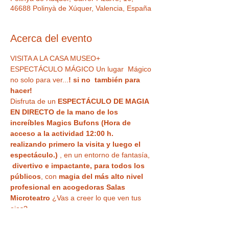
46688 Polinyà de Xúquer, Valencia, España
Acerca del evento
VISITA A LA CASA MUSEO+ 
ESPECTÁCULO MÁGICO Un lugar  Mágico 
no solo para ver...
! si no  también para 
hacer!
Disfruta de un 
ESPECTÁCULO DE MAGIA 
EN DIRECTO de la mano de los 
increíbles Magics Bufons (Hora de 
acceso a la actividad 12:00 h. 
realizando primero la visita y luego el 
espectáculo.)
 , en un entorno de fantasía, 
divertivo e impactante, para todos los 
públicos
, con 
magia del más alto nivel 
profesional en acogedoras Salas 
Microteatro 
¿Vas a creer lo que ven tus 
ojos?
Tu entrada también te da acceso a la