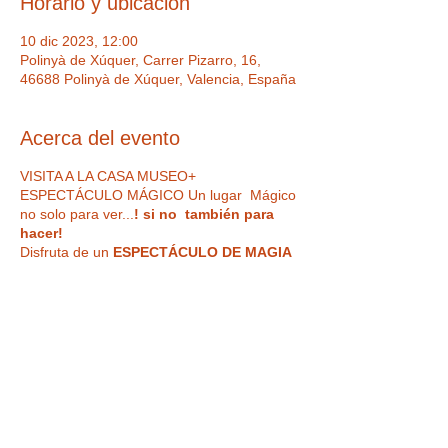
Horario y ubicación
10 dic 2023, 12:00
Polinyà de Xúquer, Carrer Pizarro, 16,
46688 Polinyà de Xúquer, Valencia, España
Acerca del evento
VISITA A LA CASA MUSEO+
ESPECTÁCULO MÁGICO Un lugar Mágico
no solo para ver...
! si no también para
hacer!
Disfruta de un
ESPECTÁCULO DE MAGIA
EN DIRECTO de la mano de los
increíbles Magics Bufons
IMPORTANTE : Hora de acceso a la
actividad 12:00 h. realizando primero la
visita (de 12:00 h a 12:45 h) y luego el
espectáculo (de 12:45 h a 13:45 h.
)
Los
horarios de terminación son
Tickets
aproximados y pueden variar por
razones técnicas o artísticas.