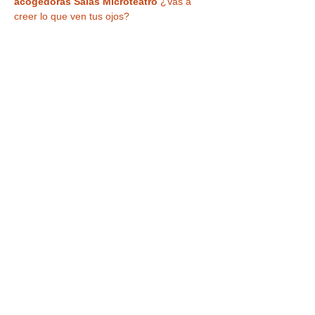
acogedoras Salas Microteatro 
¿Vas a 
creer lo que ven tus ojos?
Tu entrada también te da acceso a la
VISITA a la CASA MÁGICA ,
  antes o 
después del espectáculo, en horario de 
libre acceso de  12:00 a 14:00 h , con 
museo, ilusiones ópticas, enigmas, juegos 
y nuestra
 curiosa habitación al revés
para haceros vuestra 
foto más divertida o 
nuestra sala de espejos deformantes y 
mágicos
.
Tickets
Venta finalizada
Precio
De 8,90 € a 9,90 €