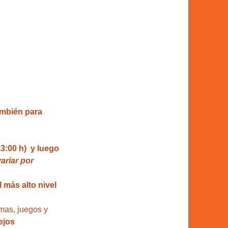
también para 
3:00 h)  y luego 
riar por 
 más alto nivel 
mas, juegos y 
ejos 