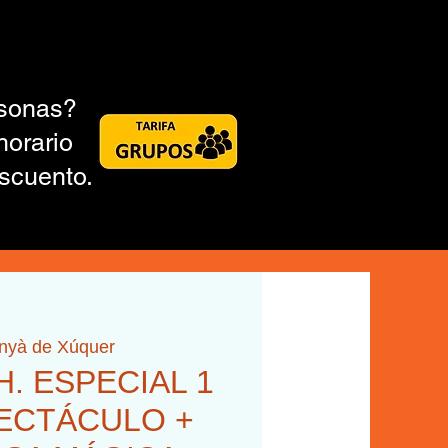
rsonas?
horario
scuento.
inyà de Xúquer
 H. ESPECIAL 1
ECTÁCULO +