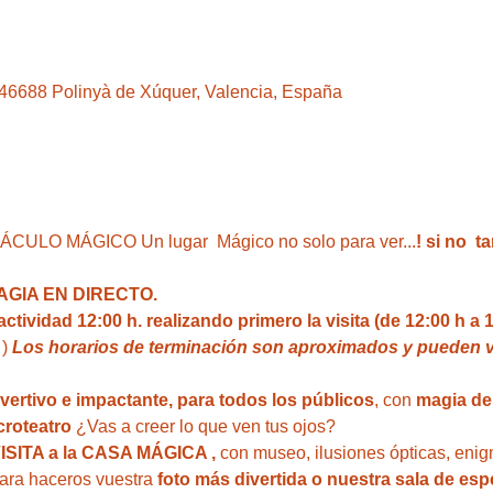
, 46688 Polinyà de Xúquer, Valencia, España
LO MÁGICO Un lugar  Mágico no solo para ver...
! si no  
GIA EN DIRECTO.
ividad 12:00 h. realizando primero la visita (de 12:00 h a 1
 ) 
Los horarios de terminación son aproximados y pueden va
ivertivo e impactante, para todos los públicos
, con 
magia del
roteatro 
¿Vas a creer lo que ven tus ojos?
VISITA a la CASA MÁGICA ,
 con museo, ilusiones ópticas, enig
para haceros vuestra 
foto más divertida o nuestra sala de esp