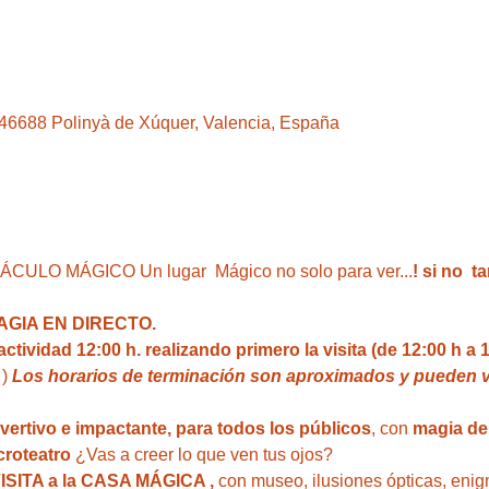
, 46688 Polinyà de Xúquer, Valencia, España
LO MÁGICO Un lugar  Mágico no solo para ver...
! si no  
GIA EN DIRECTO.
ividad 12:00 h. realizando primero la visita (de 12:00 h a 1
 ) 
Los horarios de terminación son aproximados y pueden va
ivertivo e impactante, para todos los públicos
, con 
magia del
roteatro 
¿Vas a creer lo que ven tus ojos?
VISITA a la CASA MÁGICA ,
 con museo, ilusiones ópticas, enig