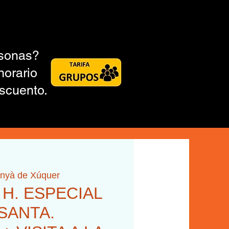
rsonas?
horario
scuento.
inyà de Xúquer
0 H. ESPECIAL
SANTA.