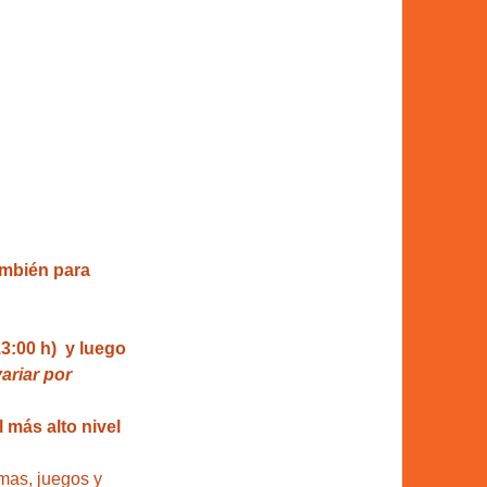
también para 
3:00 h)  y luego 
riar por 
 más alto nivel 
mas, juegos y 