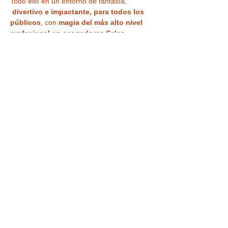
Todo ello en un entorno de fantasía, 
divertivo e impactante, para todos los 
públicos
, con 
magia del más alto nivel 
profesional en acogedoras Salas 
Microteatro 
¿Vas a creer lo que ven tus 
ojos?
Tu entrada también te da acceso a la
VISITA a la CASA MÁGICA ,
 con museo, 
ilusiones ópticas, enigmas, juegos y 
nuestra
 curiosa habitación al revés
 para 
haceros vuestra 
foto más divertida o 
nuestra sala de espejos deformantes y 
mágicos
. 
Tickets
Venta finalizada
Precio
De 9,90 € a 11,90 €