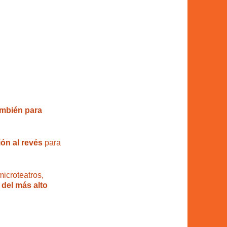
ambién para
ón al revés
para
microteatros,
del más alto