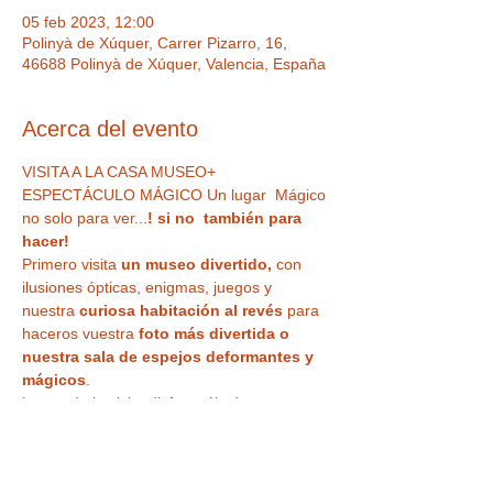
05 feb 2023, 12:00
Polinyà de Xúquer, Carrer Pizarro, 16,
46688 Polinyà de Xúquer, Valencia, España
Acerca del evento
VISITA A LA CASA MUSEO+ 
ESPECTÁCULO MÁGICO Un lugar  Mágico 
no solo para ver...
! si no  también para 
hacer!  
Primero visita
 un museo divertido,
 con 
ilusiones ópticas, enigmas, juegos y 
nuestra
 curiosa habitación al revés
 para 
haceros vuestra 
foto más divertida o 
nuestra sala de espejos deformantes y 
mágicos
. 
Luego de la visita disfrutaréis de un 
ESPECTÁCULO DE MAGIA EN DIRECTO
 , 
en uno de nuestros microteatros, 
divertivo 
e impactante, para todos los públicos
, 