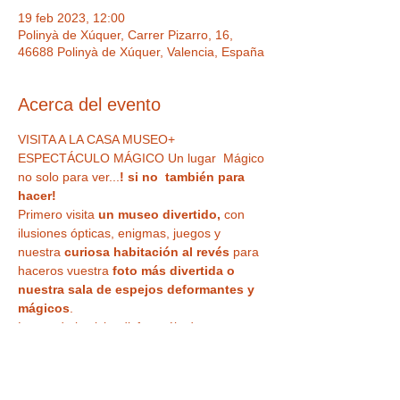
19 feb 2023, 12:00
Polinyà de Xúquer, Carrer Pizarro, 16,
46688 Polinyà de Xúquer, Valencia, España
Acerca del evento
VISITA A LA CASA MUSEO+ 
ESPECTÁCULO MÁGICO Un lugar  Mágico 
no solo para ver...
! si no  también para 
hacer!  
Primero visita
 un museo divertido,
 con 
ilusiones ópticas, enigmas, juegos y 
nuestra
 curiosa habitación al revés
 para 
haceros vuestra 
foto más divertida o 
nuestra sala de espejos deformantes y 
mágicos
. 
Luego de la visita disfrutaréis de un 
ESPECTÁCULO DE MAGIA EN DIRECTO
 , 
en uno de nuestros microteatros, 
divertivo 
e impactante, para todos los públicos
, 