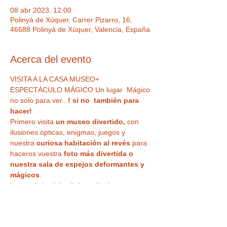
08 abr 2023, 12:00
Polinyà de Xúquer, Carrer Pizarro, 16,
46688 Polinyà de Xúquer, Valencia, España
Acerca del evento
VISITA A LA CASA MUSEO+ 
ESPECTÁCULO MÁGICO Un lugar  Mágico 
no solo para ver...
! si no  también para 
hacer!  
Primero visita
 un museo divertido,
 con 
ilusiones ópticas, enigmas, juegos y 
nuestra
 curiosa habitación al revés
 para 
haceros vuestra 
foto más divertida o 
nuestra sala de espejos deformantes y 
mágicos
. 
Luego de la visita disfrutaréis de un 
ESPECTÁCULO DE MAGIA EN DIRECTO
 , 
en uno de nuestros microteatros, 
divertivo 
e impactante, para todos los públicos
, 