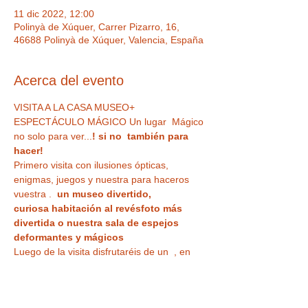
11 dic 2022, 12:00
Polinyà de Xúquer, Carrer Pizarro, 16,
46688 Polinyà de Xúquer, Valencia, España
Acerca del evento
VISITA A LA CASA MUSEO+ 
ESPECTÁCULO MÁGICO Un lugar  Mágico 
no solo para ver...
! si no  también para 
hacer!  
Primero visita
 con ilusiones ópticas, 
enigmas, juegos y nuestra
 para haceros 
vuestra 
. 
 un museo divertido,
curiosa habitación al revés
foto más 
divertida o nuestra sala de espejos 
deformantes y mágicos
Luego de la visita disfrutaréis de un 
 , en 
uno de nuestros microteatros, 
, de la mano 
de ilusionistas reconocidos, con 
¿Vas a 
creer lo que ven tus ojos?
ESPECTÁCULO 