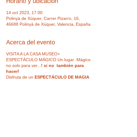
Horario y ubicación
14 oct 2023, 17:00
Polinyà de Xúquer, Carrer Pizarro, 16,
46688 Polinyà de Xúquer, Valencia, España
Acerca del evento
VISITA A LA CASA MUSEO+
ESPECTÁCULO MÁGICO Un lugar Mágico
no solo para ver...
! si no también para
hacer!
Disfruta de un
ESPECTÁCULO DE MAGIA
EN DIRECTO de la mano de los
increíbles Magics Bufons
IMPORTANTE : Hora de acceso a la
actividad 18:30 h. realizando primero la
visita (de 18:30 h a 19:15 h) y luego el
espectáculo (de 19:15 h a 20:15 h.
)
Los
horarios de terminación son
Tickets
aproximados y pueden variar por
razones técnicas o artísticas.