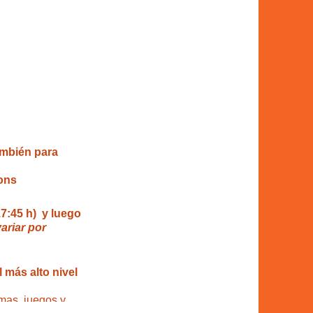
ambién para
ons
17:45 h) y luego
ariar por
 más alto nivel
mas, juegos y