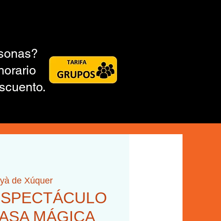
rsonas?
horario
scuento.
nyà de Xúquer
0 ESPECTÁCULO
 CASA MÁGICA