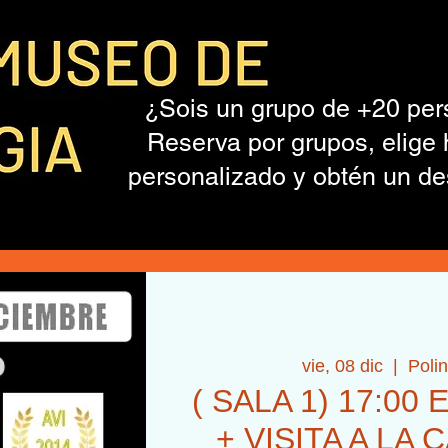
¿Sois un grupo de +20 pe
Reserva por grupos, elige 
personalizado y obtén un de
vie, 08 dic
  |  
Poli
( SALA 1) 17:0
+ VISITA A LA