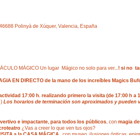
, 46688 Polinyà de Xúquer, Valencia, España
ULO MÁGICO Un lugar Mágico no solo para ver...
! si no t
A EN DIRECTO de la mano de los increíbles Magics Buf
ividad 17:00 h. realizando primero la visita (de 17:00 h a 
)
Los horarios de terminación son aproximados y pueden v
ivertivo e impactante, para todos los públicos
, con
magia del
croteatro
¿Vas a creer lo que ven tus ojos?
ISITA a la CASA MÁGICA ,
con museo, ilusiones ópticas, enig