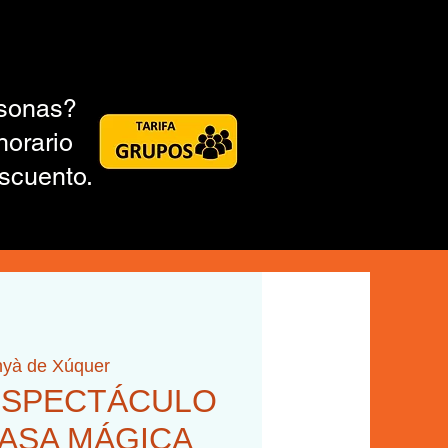
rsonas?
horario
scuento.
nyà de Xúquer
0 ESPECTÁCULO
 CASA MÁGICA