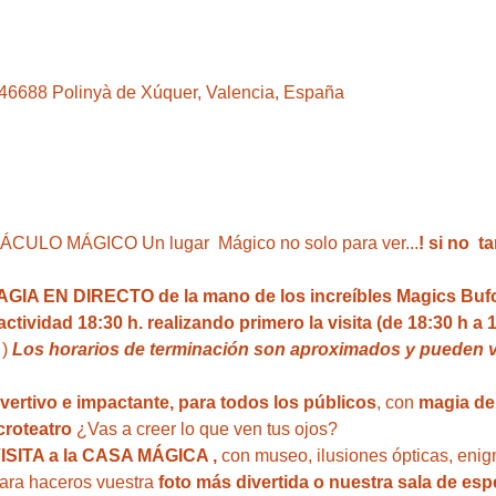
, 46688 Polinyà de Xúquer, Valencia, España
LO MÁGICO Un lugar  Mágico no solo para ver...
! si no  
A EN DIRECTO de la mano de los increíbles Magics Buf
ividad 18:30 h. realizando primero la visita (de 18:30 h a 1
 ) 
Los horarios de terminación son aproximados y pueden va
ivertivo e impactante, para todos los públicos
, con 
magia del
roteatro 
¿Vas a creer lo que ven tus ojos?
VISITA a la CASA MÁGICA ,
 con museo, ilusiones ópticas, enig
para haceros vuestra 
foto más divertida o nuestra sala de esp