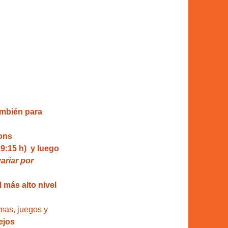
también para 
ons
9:15 h)  y luego 
riar por 
 más alto nivel 
mas, juegos y 
ejos 