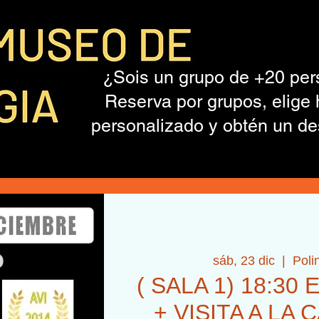
¿Sois un grupo de +20 pe
Reserva por grupos, elige 
personalizado y obtén un de
sáb, 23 dic
  |  
Poli
( SALA 1) 18:3
+ VISITA A LA