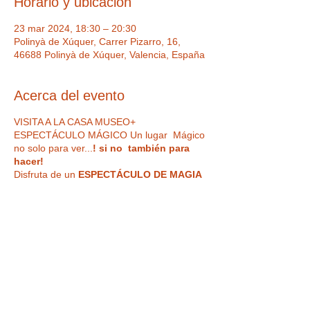
Horario y ubicación
23 mar 2024, 18:30 – 20:30
Polinyà de Xúquer, Carrer Pizarro, 16,
46688 Polinyà de Xúquer, Valencia, España
Acerca del evento
VISITA A LA CASA MUSEO+
ESPECTÁCULO MÁGICO Un lugar Mágico
no solo para ver...
! si no también para
hacer!
Disfruta de un
ESPECTÁCULO DE MAGIA
EN DIRECTO de la mano de los
increíbles Magics Bufons
IMPORTANTE : Hora de acceso a la
actividad 18:30 h. realizando primero la
visita (de 18:30 h a 19:15 h) y luego el
espectáculo (de 19:15 h a 20:15 h.
)
Los
horarios de terminación son
Tickets
aproximados y pueden variar por
razones técnicas o artísticas.