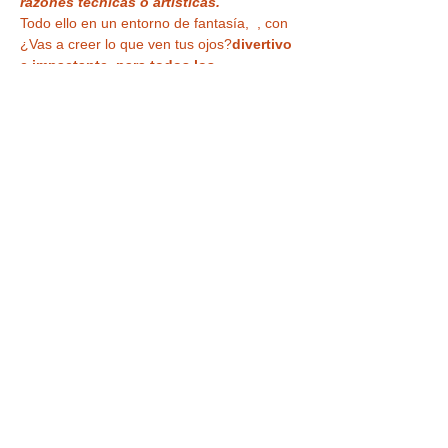
razones técnicas o artísticas.
Todo ello en un entorno de fantasía,  
, con 
¿Vas a creer lo que ven tus ojos?
divertivo 
e impactante, para todos los 
públicos
magia del más alto nivel 
profesional en acogedoras Salas 
Microteatro 
Tu entrada también te da acceso a la
 con 
museo, ilusiones ópticas, enigmas, juegos 
y nuestra
 para haceros vuestra 
.
 VISITA a 
la CASA MÁGICA ,
 curiosa habitación al 
revés
foto más divertida o nuestra sala 
de espejos deformantes y mágicos
Tickets
Venta finalizada
Precio
8,90 €