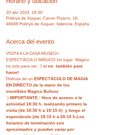
Horario y ubicación
20 abr 2024, 18:30
Polinyà de Xúquer, Carrer Pizarro, 16,
46688 Polinyà de Xúquer, Valencia, España
Acerca del evento
VISITA A LA CASA MUSEO+ 
ESPECTÁCULO MÁGICO Un lugar  Mágico 
no solo para ver...
! si no  también para 
hacer!
Disfruta de un 
ESPECTÁCULO DE MAGIA 
EN DIRECTO de la mano de los 
increíbles Magics Bufons
 ) 
IMPORTANTE : Hora de acceso a la 
actividad 18:30 h. realizando primero la 
visita (de 18:30 h a 19:15 h)  y luego el 
espectáculo (de 19:15 h a 20:15 h.
Los 
horarios de terminación son 
aproximados y pueden variar por 