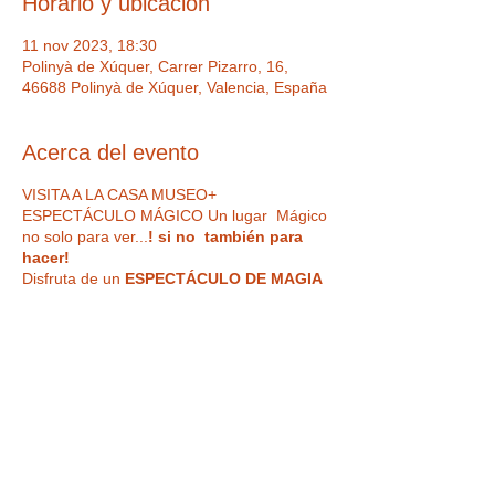
Horario y ubicación
11 nov 2023, 18:30
Polinyà de Xúquer, Carrer Pizarro, 16,
46688 Polinyà de Xúquer, Valencia, España
Acerca del evento
VISITA A LA CASA MUSEO+
ESPECTÁCULO MÁGICO Un lugar Mágico
no solo para ver...
! si no también para
hacer!
Disfruta de un
ESPECTÁCULO DE MAGIA
EN DIRECTO de la mano de los
increíbles Magics Bufons
IMPORTANTE : Hora de acceso a la
actividad 18:30 h. realizando primero la
visita (de 18:30 h a 19:15 h) y luego el
espectáculo (de 19:15 h a 20:15 h.
)
Los
horarios de terminación son
Tickets
aproximados y pueden variar por
razones técnicas o artísticas.