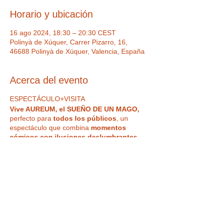
Horario y ubicación
16 ago 2024, 18:30 – 20:30 CEST
Polinyà de Xúquer, Carrer Pizarro, 16,
46688 Polinyà de Xúquer, Valencia, España
Acerca del evento
ESPECTÁCULO+VISITA
Vive AUREUM, el SUEÑO DE UN MAGO,
perfecto para
todos los públicos
, un
espectáculo que combina
momentos
cómicos con ilusiones deslumbrantes
,
creando una experiencia llena de risas y
asombro. Este show es una celebración
de
dos décadas de creatividad
y habilidad
del mago Francesco, ofreciendo los
números más impresionantes y
divertidos
que han encantado a audiencias
de todas las edades. Ven y sé parte de un
legado mágico que ha perdurado en el
Tickets