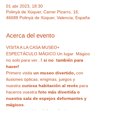
01 abr 2023, 18:30
Polinyà de Xúquer, Carrer Pizarro, 16,
46688 Polinyà de Xúquer, Valencia, España
Acerca del evento
VISITA A LA CASA MUSEO+ 
ESPECTÁCULO MÁGICO Un lugar  Mágico 
no solo para ver...
! si no  también para 
hacer!  
Primero visita
 un museo divertido,
 con 
ilusiones ópticas, enigmas, juegos y 
nuestra
 curiosa habitación al revés
 para 
haceros vuestra 
foto más divertida o 
nuestra sala de espejos deformantes y 
mágicos
. 
Luego de la visita disfrutaréis de un 
ESPECTÁCULO DE MAGIA EN DIRECTO
 , 
en uno de nuestros microteatros, 
divertivo 
e impactante, para todos los públicos
, 