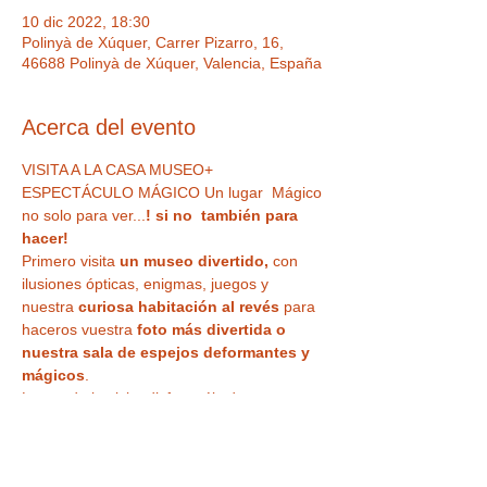
10 dic 2022, 18:30
Polinyà de Xúquer, Carrer Pizarro, 16,
46688 Polinyà de Xúquer, Valencia, España
Acerca del evento
VISITA A LA CASA MUSEO+ 
ESPECTÁCULO MÁGICO Un lugar  Mágico 
no solo para ver...
! si no  también para 
hacer!  
Primero visita
 un museo divertido,
 con 
ilusiones ópticas, enigmas, juegos y 
nuestra
 curiosa habitación al revés
 para 
haceros vuestra 
foto más divertida o 
nuestra sala de espejos deformantes y 
mágicos
. 
Luego de la visita disfrutaréis de un 
ESPECTÁCULO DE MAGIA EN DIRECTO
 , 
en uno de nuestros microteatros, 
divertivo 
e impactante, para todos los públicos
, 