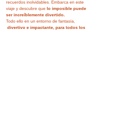
recuerdos inolvidables. Embarca en este 
viaje y descubre que 
lo imposible puede 
ser increíblemente divertido.
Todo ello en un entorno de fantasía, 
divertivo e impactante, para todos los 
públicos
, con 
magia del más alto nivel 
profesional en acogedoras Salas 
Microteatro 
¿Vas a creer lo que ven tus 
ojos?
Tu entrada también te da acceso a la
VISITA a la CASA MÁGICA ,
 con museo, 
ilusiones ópticas, enigmas, juegos y 
nuestra
 curiosa habitación al revés
 para 
haceros…
LEER MÁS >
Tickets
Venta finalizada