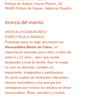
Polinyà de Xúquer, Carrer Pizarro, 16,
46688 Polinyà de Xúquer, Valencia, España
Acerca del evento
VISITA A LA CASA MUSEO+ 
ESPECTÁCULO MÁGICO 
Prepárate para un viaje alucinante con 
Abracadabra Barba de Cabra
, un 
espectáculo pensado para niños y niñas de 
entre 5 y 12 años... pero que acaba 
atrapando a toda la familia. Aquí la magia 
no solo es divertida: también es 
impactante, imaginativa y participativa.
Un show repleto de momentos hilarantes, 
efectos imposibles y una energía tan 
contagiosa que incluso los adultos se verán 
sorprendidos. Risas, asombro y mucha 
magia se combinan para crear una 
experiencia única que deja huella en 
pequeños y mayores por igual.