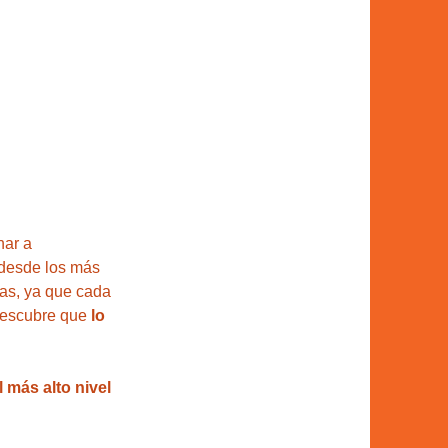
nar a 
desde los más 
as, ya que cada 
descubre que 
lo 
 más alto nivel 