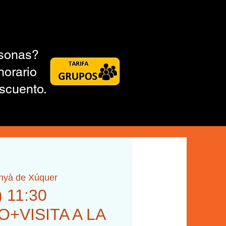
rsonas?
horario
scuento.
inyà de Xúquer
) 11:30
+VISITA A LA